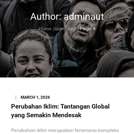
Author:
adminaut
Home
adminaut
Page 4
Posted
MARCH 1, 2026
on
Perubahan Iklim: Tantangan Global
yang Semakin Mendesak
Perubahan iklim merupakan fenomena kompleks