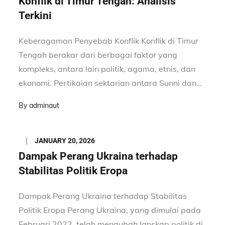
Konflik di Timur Tengah: Analisis
Terkini
Keberagaman Penyebab Konflik Konflik di Timur
Tengah berakar dari berbagai faktor yang
kompleks, antara lain politik, agama, etnis, dan
ekonomi. Pertikaian sektarian antara Sunni dan…
By
adminaut
Posted
JANUARY 20, 2026
on
Dampak Perang Ukraina terhadap
Stabilitas Politik Eropa
Dampak Perang Ukraina terhadap Stabilitas
Politik Eropa Perang Ukraina, yang dimulai pada
Februari 2022, telah mengubah lanskap politik di