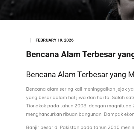
Posted
FEBRUARY 19, 2026
on
Bencana Alam Terbesar yan
Bencana Alam Terbesar yang 
Bencana alam sering kali meninggalkan jejak 
yang besar dalam hal jiwa dan harta. Salah sat
Tiongkok pada tahun 2008, dengan magnitudo 7
menghancurkan ribuan bangunan. Dampak ekonom
Banjir besar di Pakistan pada tahun 2010 menim