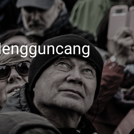
Mengguncang