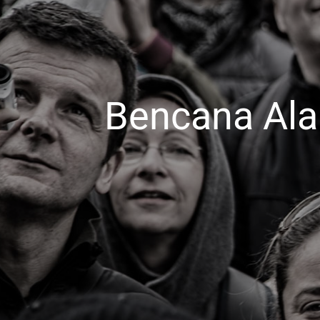
Bencana Al