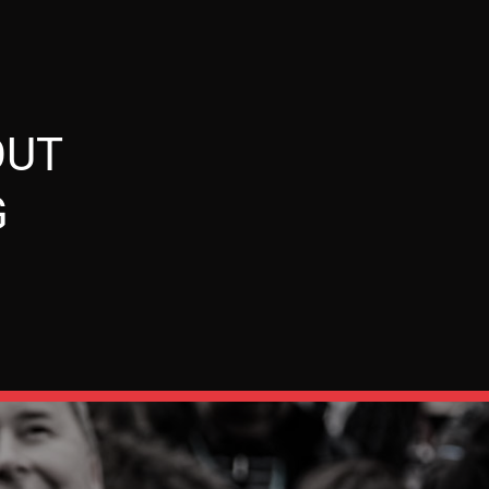
OUT
G