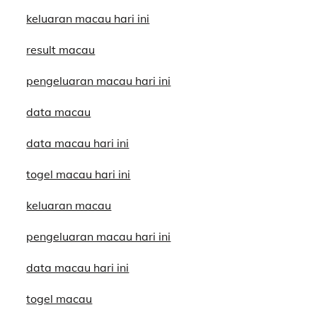
keluaran macau hari ini
result macau
pengeluaran macau hari ini
data macau
data macau hari ini
togel macau hari ini
keluaran macau
pengeluaran macau hari ini
data macau hari ini
togel macau