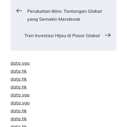
Post
Perubahan Iklim: Tantangan Global
yang Semakin Mendesak
navigation
Tren Investasi Hijau di Pasar Global
data sgp
data hk
data hk
data hk
data sgp
data sgp
data hk
data hk
data hk