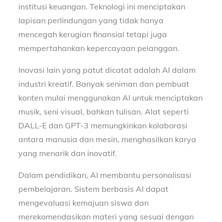
institusi keuangan. Teknologi ini menciptakan
lapisan perlindungan yang tidak hanya
mencegah kerugian finansial tetapi juga
mempertahankan kepercayaan pelanggan.
Inovasi lain yang patut dicatat adalah AI dalam
industri kreatif. Banyak seniman dan pembuat
konten mulai menggunakan AI untuk menciptakan
musik, seni visual, bahkan tulisan. Alat seperti
DALL-E dan GPT-3 memungkinkan kolaborasi
antara manusia dan mesin, menghasilkan karya
yang menarik dan inovatif.
Dalam pendidikan, AI membantu personalisasi
pembelajaran. Sistem berbasis AI dapat
mengevaluasi kemajuan siswa dan
merekomendasikan materi yang sesuai dengan